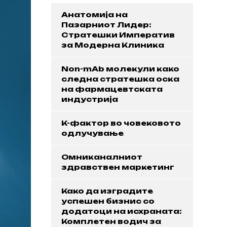
Анатомија на
Пазарниот Лидер:
Стратешки Императив
за Модерна Клиника
Non-mAb молекули како
следна стратешка оска
на фармацевтската
индустрија
K-фактор во човековото
одлучување
Омниканалниот
здравствен маркетинг
Како да изградите
успешен бизнис со
додатоци на исхраната:
Комплетен водич за