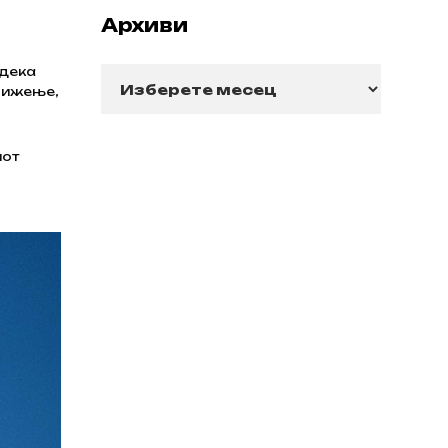
Архиви
 дека
Архиви
вижење,
иот