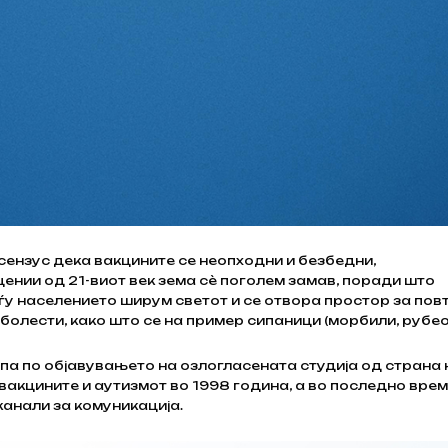
нсензус дека вакцините се неопходни и безбедни,
нии од 21-виот век зема сѐ поголем замав, поради што
ѓу населението ширум светот и се отвора простор за пов
олести, како што се на пример сипаници (морбили, рубео
а по објавувањето на озлогласената студија од страна 
вакцините и аутизмот во 1998 година, а во последно вре
канали за комуникација.