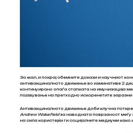
За жал, и покрај обемните докази и научниот ко
антивакциналното движење во изминативе 2 деце
континуирано опаѓа стапката на имунизација ме
појавување на претходно искоренетите заразни б
Антивакциналното движење доби клучна поткреп
Andrew Wakefield
за наводната поврзаност меѓу 
на сила користејќи ги социјалните медиуми како 