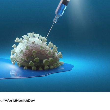
о
, #WorldHealthDay