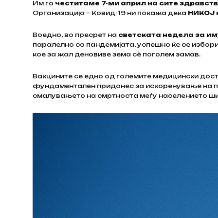
Им го
честитаме 7-ми април на сите здравст
Организација – Ковид-19 ни покажа дека
НИКОЈ 
Воедно, во пресрет на
светската недела за им
паралелно со пандемијата, успешно ќе се избориме
кое за жал деновиве зема сѐ поголем замав.
Вакцините се едно од големите медицински дости
фундаментален придонес за искоренување на п
смалувањето на смртноста меѓу населението ши