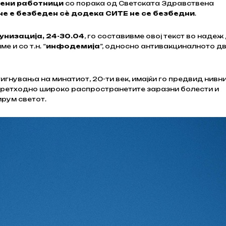
вени работници
со порака од Светската Здравствена
не е безбеден сѐ додека СИТЕ не се безбедни
.
унизација, 24-30.04
, го составивме овој текст во надеж
 и со т.н. “
инфодемија
”, односно антивакциналното д
гнувања на минатиот, 20-ти век, имајќи го предвид нивн
ретходно широко распространетите заразни болести и
рум светот.