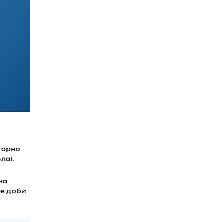
торно
ла).
на
ме доби