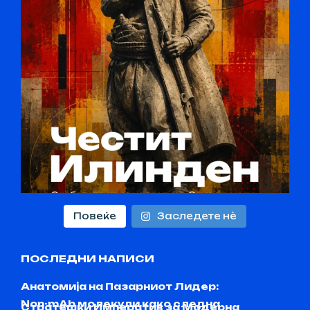
Повеќе
Заследете нѐ
ПОСЛЕДНИ НАПИСИ
Анатомија на Пазарниот Лидер:
Non-mAb молекули како следна
Стратешки Императив за Модерна