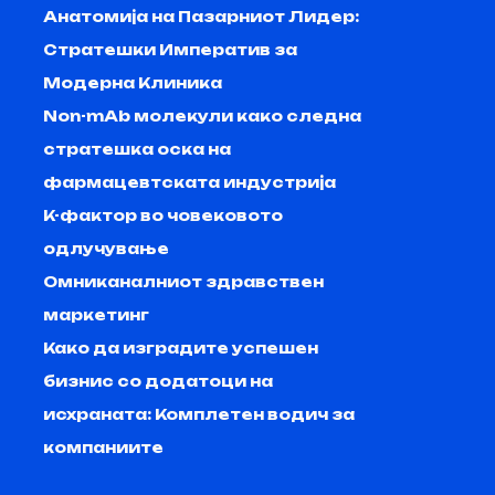
Анатомија на Пазарниот Лидер:
Стратешки Императив за
Модерна Клиника
Non-mAb молекули како следна
стратешка оска на
фармацевтската индустрија
K-фактор во човековото
одлучување
Омниканалниот здравствен
маркетинг
Како да изградите успешен
бизнис со додатоци на
исхраната: Комплетен водич за
компаниите