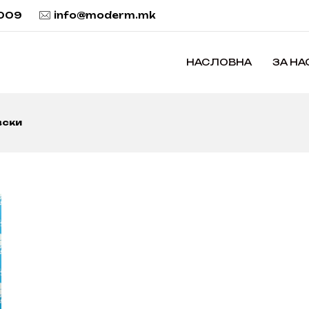
 009
info@moderm.mk
НАСЛОВНА
ЗА НА
вски