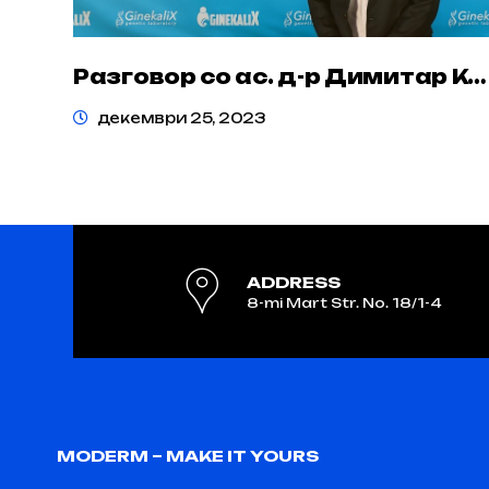
Разговор со ас. д-р Димитар Калчовски на тема гинекологија, акушерство, генетика и…
декември 25, 2023
ADDRESS
8-mi Mart Str. No. 18/1-4
MODERM – MAKE IT YOURS