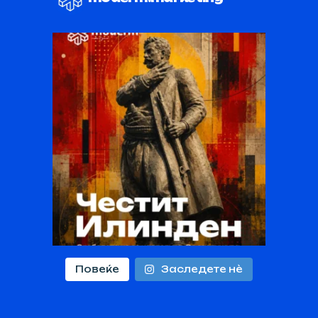
Повеќе
Заследете нѐ