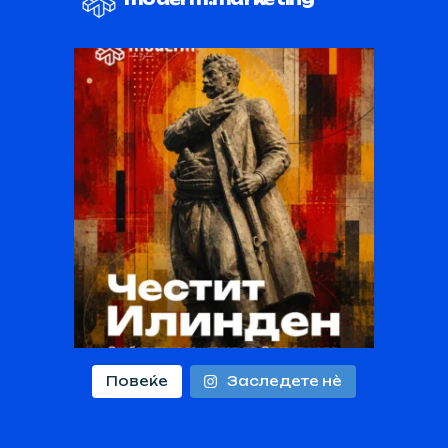
Повеќе
Заследете нѐ