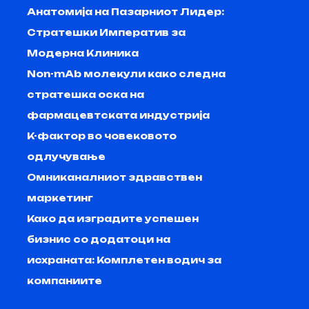
Анатомија на Пазарниот Лидер:
Стратешки Императив за
Модерна Клиника
Non-mAb молекули како следна
стратешка оска на
фармацевтската индустрија
K-фактор во човековото
одлучување
Омниканалниот здравствен
маркетинг
Како да изградите успешен
бизнис со додатоци на
исхраната: Комплетен водич за
компаниите