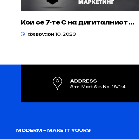
Кои се 7-те C на дигиталниот маркетинг и како ефикасно да ги имплементирате?
февруари 10, 2023
ADDRESS
8-mi Mart Str. No. 18/1-4
MODERM – MAKE IT YOURS