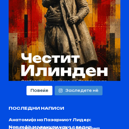
Повеќе
Заследете нѐ
ПОСЛЕДНИ НАПИСИ
Анатомија на Пазарниот Лидер:
Non-mAb молекули како следна
Стратешки Императив за Модерна