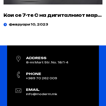
Кои се 7-те C на дигиталниот маркетинг и како ефикасно да ги имплементирате?
февруари 10, 2023
ADDRESS
8-mi Mart Str. No. 18/1-4
PHONE
+389 70 262 009
EMAIL
info@moderm.mk