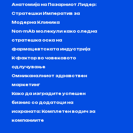
Анатомија на Пазарниот Лидер:
Стратешки Императив за
Модерна Клиника
Non-mAb молекули како следна
стратешка оска на
фармацевтската индустрија
K-фактор во човековото
одлучување
Омниканалниот здравствен
маркетинг
Како да изградите успешен
бизнис со додатоци на
исхраната: Комплетен водич за
компаниите