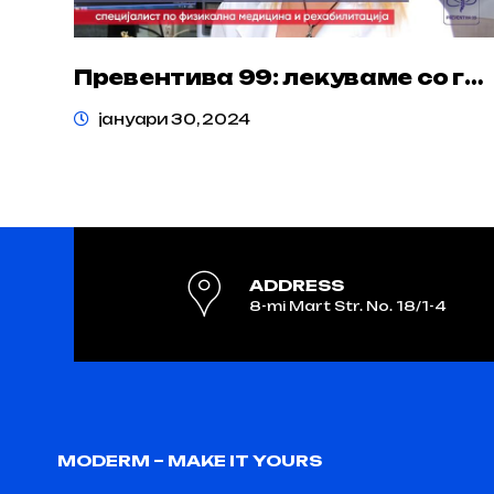
Превентива 99: лекуваме со грижа, водиме со иновација!
јануари 30, 2024
ADDRESS
8-mi Mart Str. No. 18/1-4
MODERM – MAKE IT YOURS