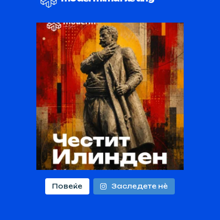
Повеќе
Заследете нѐ