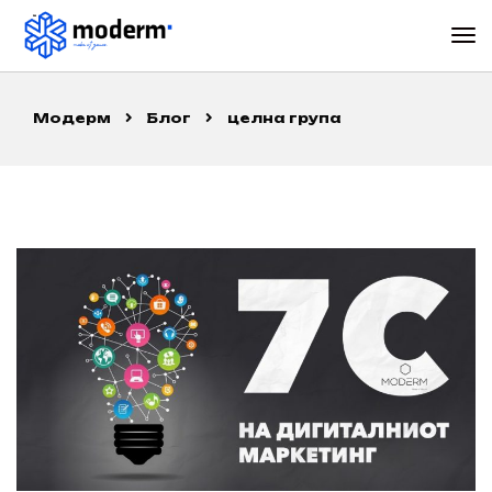
Модерм
Блог
целна група