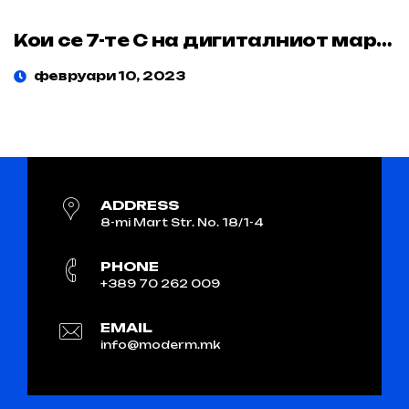
Кои се 7-те C на дигиталниот маркетинг и како ефикасно да ги имплементирате?
февруари 10, 2023
ADDRESS
8-mi Mart Str. No. 18/1-4
PHONE
+389 70 262 009
EMAIL
info@moderm.mk