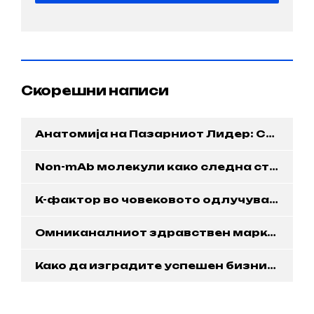
Скорешни написи
Анатомија на Пазарниот Лидер: Стратешки Императив за Модерна Клиника
Non-mAb молекули како следна стратешка оска на фармацевтската индустрија
K-фактор во човековото одлучување
Омниканалниот здравствен маркетинг
Како да изградите успешен бизнис со додатоци на исхраната: Комплетен водич за компаниите