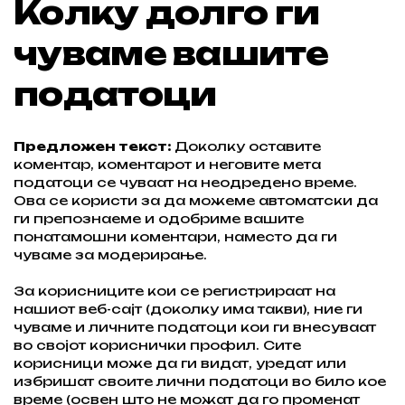
Колку долго ги
чуваме вашите
податоци
Предложен текст:
Доколку оставите
коментар, коментарот и неговите мета
податоци се чуваат на неодредено време.
Ова се користи за да можеме автоматски да
ги препознаеме и одобриме вашите
понатамошни коментари, наместо да ги
чуваме за модерирање.
За корисниците кои се регистрираат на
нашиот веб-сајт (доколку има такви), ние ги
чуваме и личните податоци кои ги внесуваат
во својот кориснички профил. Сите
корисници може да ги видат, уредат или
избришат своите лични податоци во било кое
време (освен што не можат да го променат