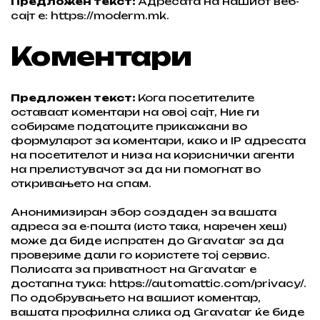
Предложен текст:
Адресата на нашиот веб-
сајт е: https://moderm.mk.
Коментари
Предложен текст:
Кога посетителите
оставаат коментари на овој сајт, Ние ги
собираме податоците прикажани во
формуларот за коментари, како и IP адресата
на посетителот и низа на кориснички агенти
на прелистувачот за да ни помогнат во
откривањето на спам.
Анонимизиран збор создаден за вашата
адреса за е-пошта (исто така, наречен хеш)
може да биде испратен до Gravatar за да
провериме дали го користете тој сервис.
Полисата за приватност на Gravatar е
достапна тука: https://automattic.com/privacy/.
По одобрувањето на вашиот коментар,
вашата профилна слика од Gravatar ќе биде