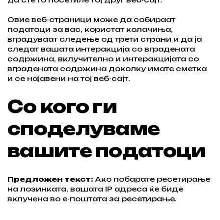
Овие веб-страници може да собираат
податоци за вас, користат колачиња,
вградуваат следење од трети страни и да ја
следат вашата интеракција со вградената
содржина, вклучително и интеракцијата со
вградената содржина доколку имате сметка
и се најавени на тој веб-сајт.
Со кого ги
споделуваме
вашите податоци
Предложен текст:
Ако побарате ресетирање
на лозинката, вашата IP адреса ќе биде
вклучена во е-поштата за ресетирање.