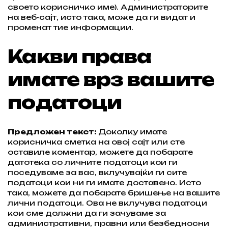
своето корисничко име). Администраторите
на веб-сајт, исто така, може да ги видат и
променат тие информации.
Какви права
имате врз вашите
податоци
Предложен текст:
Доколку имате
корисничка сметка на овој сајт или сте
оставиле коментар, можете да побарате
датотека со личните податоци кои ги
поседуваме за вас, вклучувајќи ги сите
податоци кои ни ги имате доставено. Исто
така, можете да побарате бришење на вашите
лични податоци. Ова не вклучува податоци
кои сме должни да ги зачуваме за
административни, правни или безбедносни