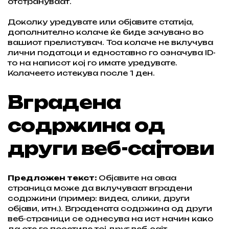
отстрануваат.
Доколку уредувате или објавите статија,
дополнително колаче ќе биде зачувано во
вашиот прелистувач. Тоа колаче не вклучува
лични податоци и едноставно го означува ID-
то на написот кој го имате уредувате.
Колачеето истекува после 1 ден.
Вградена
содржина од
други веб-сајтови
Предложен текст:
Објавите на оваа
страница може да вклучуваат вградени
содржини (пример: видеа, слики, други
објави, итн.). Вградената содржина од други
веб-страници се однесува на ист начин како
да сте го посетиле тој друг веб-сајт.