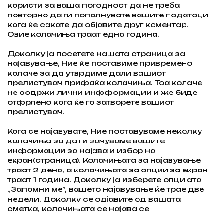
користи за ваша погодност да не треба
повторно да ги пополнувате вашите податоци
кога ќе сакате да објавите друг коментар.
Овие колачиња траат една година.
Доколку ја посетете нашата страница за
најавување, Ние ќе поставиме привремено
колаче за да утврдиме дали вашиот
прелистувач прифаќа колачиња. Тоа колаче
не содржи лични инфформации и же биде
отфрлено кога ќе го затворете вашиот
прелистувач.
Кога се најавувате, Ние поставуваме неколку
колачиња за да ги зачуваме вашите
информации за најава и избор на
екран(страница). Колачињата за најавување
траат 2 дена, а колачињата за опции за екран
траат 1 година. Доколку ја изберете опцијата
„Запомни ме”, вашето најавување ќе трае две
недели. Доколку се одјавите од вашата
сметка, колачињата се најава се