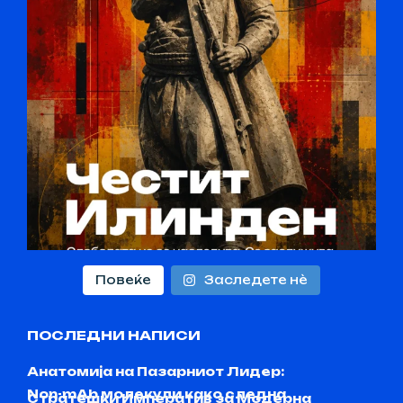
Повеќе
Заследете нѐ
ПОСЛЕДНИ НАПИСИ
Анатомија на Пазарниот Лидер:
Non-mAb молекули како следна
Стратешки Императив за Модерна