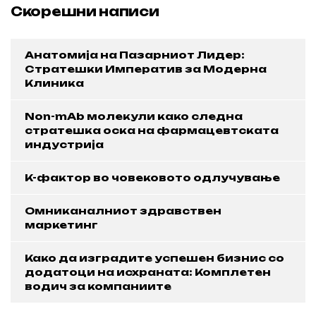
Скорешни написи
Анатомија на Пазарниот Лидер:
Стратешки Императив за Модерна
Клиника
Non-mAb молекули како следна
стратешка оска на фармацевтската
индустрија
K-фактор во човековото одлучување
Омниканалниот здравствен
маркетинг
Како да изградите успешен бизнис со
додатоци на исхраната: Комплетен
водич за компаниите