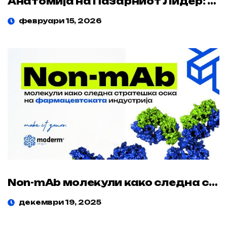
Анатомија на Пазарниот Лидер: Стратешки Императив за Модерна Клиника
февруари 15, 2026
Non-mAb молекули како следна стратешка оска на фармацевтската индустрија
декември 19, 2025