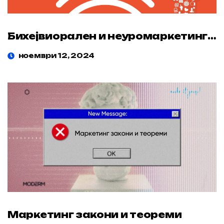
Бихејвиорален и неуромаркетинг во здравството
ноември 12, 2024
Маркетинг закони и теореми