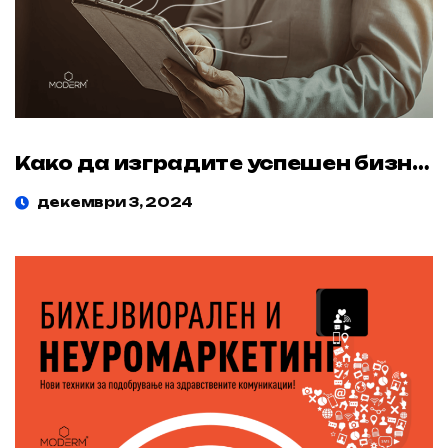
Како да изградите успешен бизнис со додатоци на исхраната: Комплетен водич за компаниите
декември 3, 2024