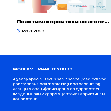
Позитивни практики на зголемување на цена за општо добро.
ADDRESS
мај 3, 2023
8-mi Mart Str. No. 18/1-4
MODERM – MAKE IT YOURS
Agency specialized in healthcare (medical and
pharmaceutical) marketing and consulting.
Агенција специјализирана за здравствен
(медицински и фармацевтски) маркетинг и
консалтинг.