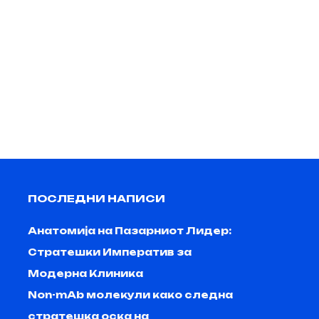
EMAIL
info@moderm.mk
ПОСЛЕДНИ НАПИСИ
Анатомија на Пазарниот Лидер:
Стратешки Императив за
Модерна Клиника
Non-mAb молекули како следна
стратешка оска на