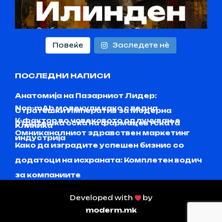
Повеќе
Заследете нѐ
ПОСЛЕДНИ НАПИСИ
Анатомија на Пазарниот Лидер:
Non-mAb молекули како следна
Стратешки Императив за Модерна
K-фактор во човековото одлучување
стратешка оска на фармацевтската
Клиника
Омниканалниот здравствен маркетинг
индустрија
Како да изградите успешен бизнис со
додатоци на исхраната: Комплетен водич
за компаниите
Developed with
by
moderm.mk