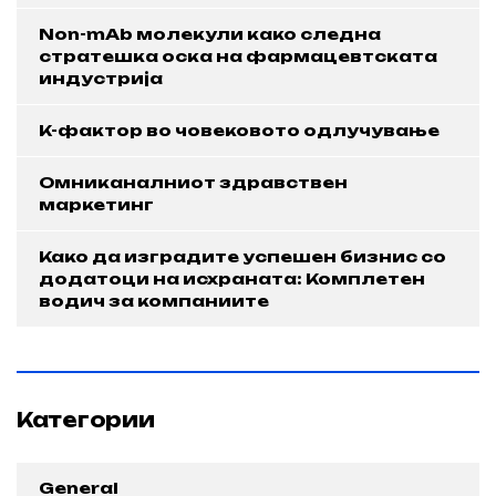
Non-mAb молекули како следна
стратешка оска на фармацевтската
индустрија
K-фактор во човековото одлучување
Омниканалниот здравствен
маркетинг
Како да изградите успешен бизнис со
додатоци на исхраната: Комплетен
водич за компаниите
Категории
General