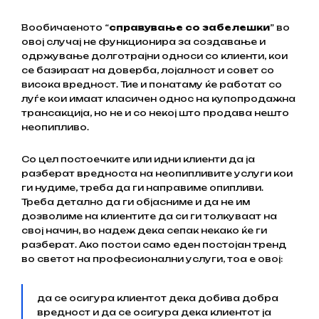
Вообичаеното “
справување со забелешки
” во
овој случај не функционира за создавање и
одржување долготрајни односи со клиенти, кои
се базираат на доверба, лојалност и совет со
висока вредност. Тие и понатаму ќе работат со
луѓе кои имаат класичен однос на купопродажна
трансакција, но не и со некој што продава нешто
неопипливо.
Со цел постоечките или идни клиенти да ја
разберат вредноста на неопипливите услуги кои
ги нудиме, треба да ги направиме опипливи.
Треба детално да ги објасниме и да не им
дозволиме на клиентите да си ги толкуваат на
свој начин, во надеж дека сепак некако ќе ги
разберат. Ако постои само еден постојан тренд
во светот на професионални услуги, тоа е овој:
да се осигура клиентот дека добива добра
вредност и да се осигура дека клиентот ја