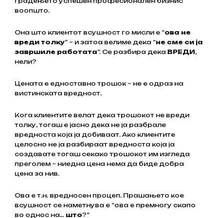
градењето успешен професионален бизнис
воопшто.
Она што клиентот всушност го мисли е “
ова не
вреди толку
” – и затоа велиме дека “
не сме си ја
завршиле работата
”. Се разбира дека
ВРЕДИ
,
нели?
Цената е едноставно трошок – не е одраз на
вистинската вредност.
Кога клиентите велат дека трошокот не вреди
толку, тогаш е јасно дека не ја разбрале
вредноста која ја добиваат. Ако клиентите
целосно не ја разбираат вредноста која ја
создавате тогаш секако трошокот им изгледа
преголем – ниедна цена нема да биде добра
цена за нив.
Ова е т.н. вредносен процеп. Прашањето кое
всушност се наметнува е “ова е премногу скапо
во однос на…
што
?”