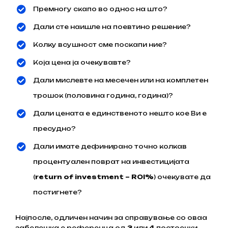
Премногу скапо во однос на што?
Дали сте наишле на поевтино решение?
Колку всушност сме поскапи ние?
Која цена ја очекувавте?
Дали мислевте на месечен или на комплетен
трошок (половина година, година)?
Дали цената е единственото нешто кое Ви е
пресудно?
Дали имате дефинирано точно колкав
процентуален поврат на инвестицијата
(
return of investment – ROI%
) очекувате да
постигнете?
Најпосле, одличен начин за справување со оваа
забелешка е референца од
3
или
4
постоечки