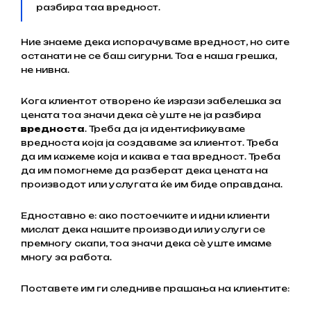
разбира таа вредност.
Ние знаеме дека испорачуваме вредност, но сите
останати не се баш сигурни. Тоа е наша грешка,
не нивна.
Кога клиентот отворено ќе изрази забелешка за
цената тоа значи дека сѐ уште не ја разбира
вредноста
. Треба да ја идентификуваме
вредноста која ја создаваме за клиентот. Треба
да им кажеме која и каква е таа вредност. Треба
да им помогнеме да разберат дека цената на
производот или услугата ќе им биде оправдана.
Едноставно е: ако постоечките и идни клиенти
мислат дека нашите производи или услуги се
премногу скапи, тоа значи дека сѐ уште имаме
многу за работа.
Поставете им ги следниве прашања на клиентите: