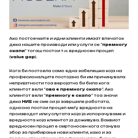
Ако постоечките и идни клиенти имаат впечаток
дека нашите производи или услуги се “
премногу
скапи
” тогаш постои т.н. вредносен процеп
(
value gap
).
Кога би постоела само една забелешка која на
професионалците постојано би им причинувала
непријатности тоа веројатно би била кога
клиентот вели “
ова е премногу скапо
”. Ако
клиентот вели “
премногу е скапо
” тоа значи
дека
НИЕ
не сме си ја завршиле работата,
односно постои процеп меѓу вредноста на
производот или услугата која ја испорачуваме и
вредноста која клиентот ја доживува. Ваквиот
вредносен процеп е смртоносен кога станува
збор за прибирање нови клиенти, како и за