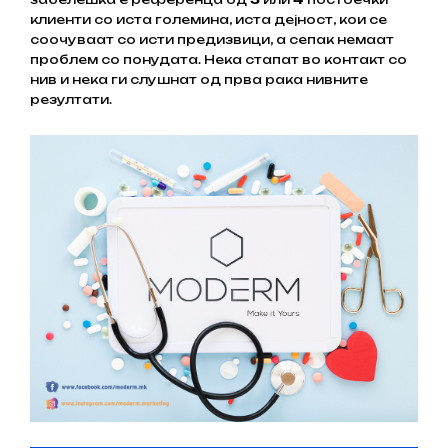
клиенти со иста големина, иста дејност, кои се
соочуваат со исти предизвици, а сепак немаат
проблем со понудата. Нека стапат во контакт со
нив и нека ги слушнат од прва рака нивните
резултати.