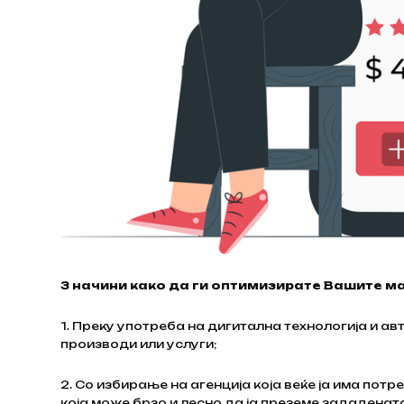
3 начини како да ги оптимизирате Вашите м
1. Преку употреба на дигитална технологија и а
производи или услуги;
2. Со избирање на агенција која веќе ја има пот
која може брзо и лесно да ја преземе зададената