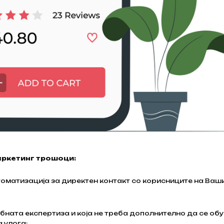
аркетинг трошоци:
втоматизација за директен контакт со корисниците на Ваш
ребната експертиза и која не треба дополнително да се обу
 улога;