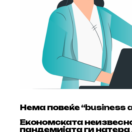
Нема повеќе “
business a
Економската неизвесн
пандемијата ги натера 