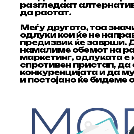
разгледаат алтернатив
да растат.
Меѓу другото, тоа зна
одлуки кои ќе не напра
предизвик ќе заврши. Д
намалиме обемот на ра
маркетинг, одлуката е 
спротивен пристап, да
конкуренцијата и да м
и постојано ќе бидеме 