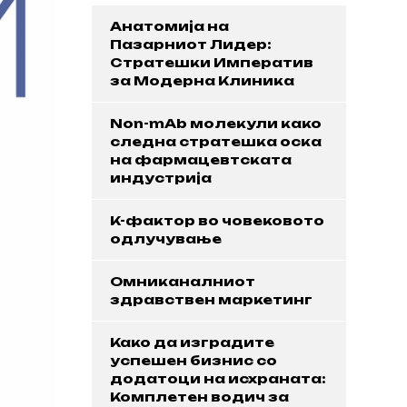
Анатомија на
Пазарниот Лидер:
Стратешки Императив
за Модерна Клиника
Non-mAb молекули како
следна стратешка оска
на фармацевтската
индустрија
K-фактор во човековото
одлучување
Омниканалниот
здравствен маркетинг
Како да изградите
успешен бизнис со
додатоци на исхраната:
Комплетен водич за