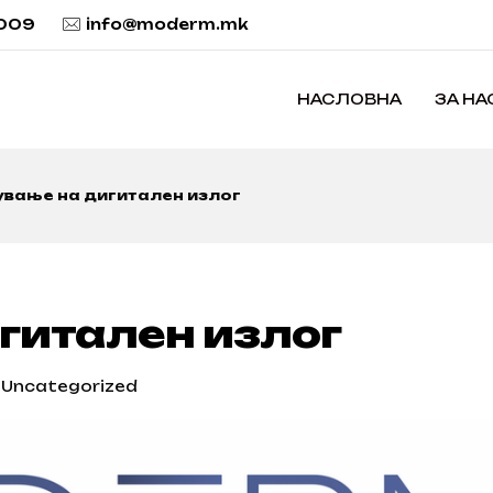
 009
info@moderm.mk
НАСЛОВНА
ЗА НА
ување на дигитален излог
гитален излог
Uncategorized