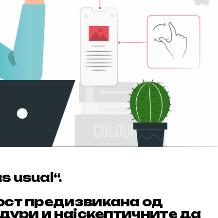
s usual
“.
ост предизвикана од
дури и најскептичните да