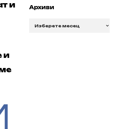
т и
Архиви
Архиви
 и
сме