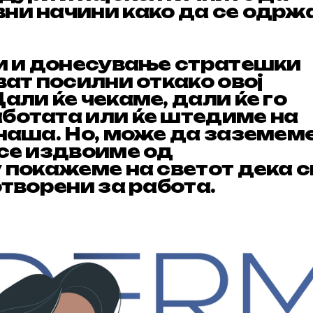
ни начини како да се одржа
чи и донесување стратешки
ват посилни откако овој
али ќе чекаме, дали ќе го
ботата или ќе штедиме на
наша. Но, може да заземеме
 се издвоиме од
у покажеме на светот дека 
отворени за работа.