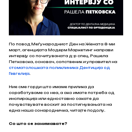
По повод Меѓународниот Ден на Жената 8-ми
март, агенцијата Модерм Маркетинг направи
интервју со почитуваната д-р спец. Рашела
Петковска, основач, сопственик и управител на
стоматолошката поликлиника Дентиција од
Гевгелија
.
Ние сме горди што имаме прилика да
соработуваме со неа, а ако имате потреба од
инспирација или едноставно сакате да
почувствувате восхит за постигнувањата на
една наша сонародничка, читајте подолу.
Со што се занимавате?