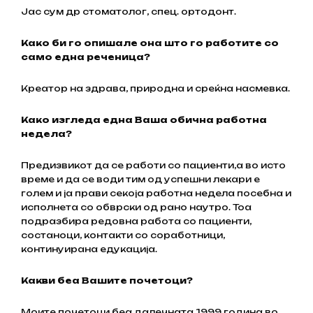
Јас сум др стоматолог, спец. ортодонт.
Како би го опишале она што го работите со
само една реченица?
Креатор на здрава, природна и среќна насмевка.
Како изгледа една Ваша обична работна
недела?
Предизвикот да се работи со пациенти,а во исто
време и да се води тим од успешни лекари е
голем и ја прави секоја работна недела посебна и
исполнета со обврски од рано наутро. Тоа
подразбира редовна работа со пациенти,
состаноци, контакти со соработници,
континуирана едукација.
Какви беа Вашите почетоци?
Моите почетоци беа далечната 1999 година во