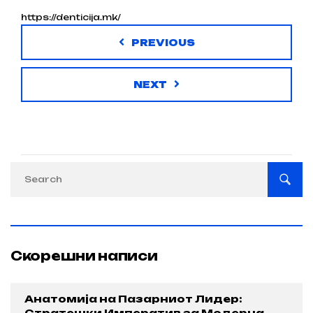
https://denticija.mk/
PREVIOUS
NEXT
Скорешни написи
Анатомија на Пазарниот Лидер:
Стратешки Императив за Модерна