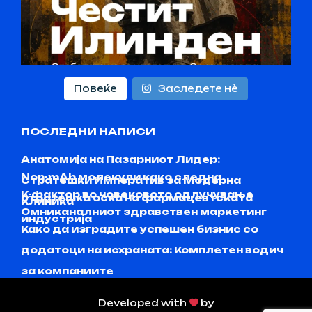
Повеќе
Заследете нѐ
ПОСЛЕДНИ НАПИСИ
Анатомија на Пазарниот Лидер:
Non-mAb молекули како следна
Стратешки Императив за Модерна
K-фактор во човековото одлучување
стратешка оска на фармацевтската
Клиника
Омниканалниот здравствен маркетинг
индустрија
Како да изградите успешен бизнис со
додатоци на исхраната: Комплетен водич
за компаниите
Developed with
by