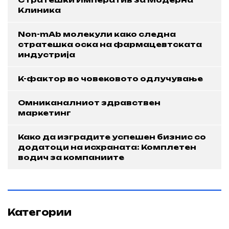
Клиника
Non-mAb молекули како следна
стратешка оска на фармацевтската
индустрија
K-фактор во човековото одлучување
Омниканалниот здравствен
маркетинг
Како да изградите успешен бизнис со
додатоци на исхраната: Комплетен
водич за компаниите
Категории