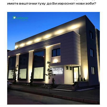
имате вештачки туку да Ви израснат нови заби?