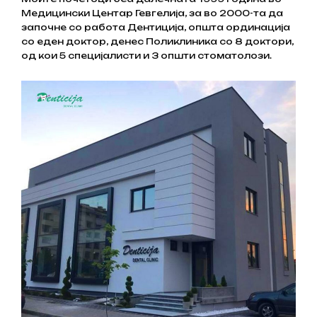
Медицински Центар Гевгелија, за во 2000-та да
започне со работа Дентиција, општа ординација
со еден доктор, денес Поликлиника со 8 доктори,
од кои 5 специјалисти и 3 општи стоматолози.