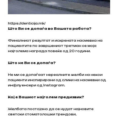
https://denticija.mk/
Што Ви се допаѓа во Вашата работа?
Финалниот резултат и искрената насмевка на
пациентите по завршениот третман се моја
најголема награда повеќе од 20 години.
Што не Ви се допаѓа?
Не ми се допаѓаат нереалните желби на некои
пациенти инспирирани од слики на насмевки од
инфлуенсери од Instagram.
Кој е Вашиот најголем предизвик?
Желбата постојано да се нудат најновите
светски стоматолошки трендови,