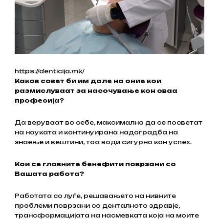
https://denticija.mk/
Каков совет би им дале на оние кои
размислуваат за насочување кон оваа
професија?
Да веруваат во себе, максимално да се посветат
на науката и континуирана надоградба на
знаење и вештини, тоа води сигурно кон успех.
Кои се главните бенефити поврзани со
Вашата работа?
Работата со луѓе, решавањето на нивните
проблеми поврзани со денталното здравје,
трансформацијата на насмевката која на моите