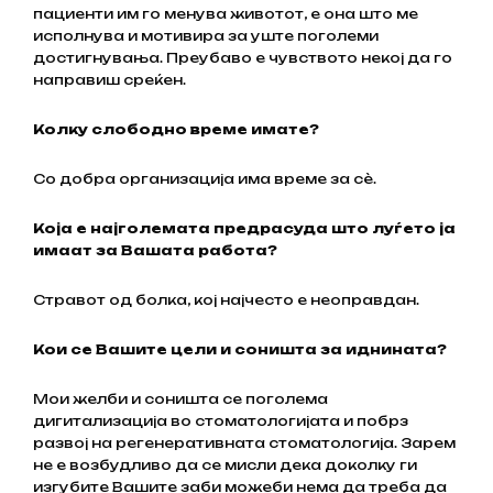
пациенти им го менува животот, е она што ме
исполнува и мотивира за уште поголеми
достигнувања. Преубаво е чувството некој да го
направиш среќен.
Колку слободно време имате?
Со добра организација има време за сѐ.
Која е најголемата предрасуда што луѓето ја
имаат за Вашата работа?
Стравот од болка, кој најчесто е неоправдан.
Кои се Вашите цели и соништа за иднината?
Мои желби и соништа се поголема
дигитализација во стоматологијата и побрз
развој на регенеративната стоматологија. Зарем
не е возбудливо да се мисли дека доколку ги
изгубите Вашите заби можеби нема да треба да