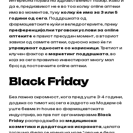
интересна појава на здравствениот пазар. Како и
да е, предизвикот не е во тоа колку online аптеки
има во моментов, туку
колку ќе има за 3 или 5
години од сега
. Поддршката од
фармацевтските куќи и веледрогериите, преку
преференцијални трговски услови за online
аптеките
е првиот пресуден момент, а вториот
зависи од самите аптеки, односно како ќе ги
управуваат односите со корисници
. Третиот и
клучен фактор е
маркетинг поддршката
, во
која за сега правилно инвестираат многу мал
број од постоечките online аптеки.
Black Friday
Без лажна скромност, кога пред уште 3-4 години,
додека со тимот кој сега е јадрото на Модерм сѐ
уште бевме in-house во фармацевтската
индустрија, за прв пат организиравме
Black
Friday
распродажба за
медицинска
козметика и додатоци на исхраната
, целата
тогашна фела се крена на нозе “
ова не е бела