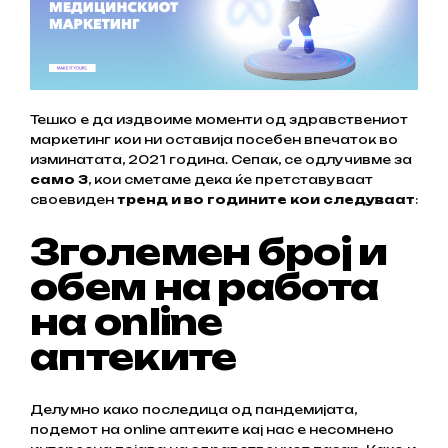
Тешко е да издвоиме моменти од здравствениот
маркетинг кои ни оставија посебен впечаток во
изминатата, 2021 година. Сепак, се одлучивме за
само 3
, кои сметаме дека ќе претставуваат
своевиден
тренд и во годините кои следуваат
:
Зголемен број и
обем на работа
на online
аптеките
Делумно како последица од пандемијата,
подемот на online аптеките кај нас е несомнено