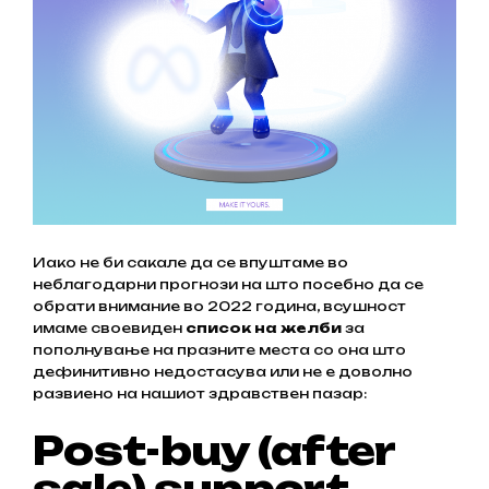
Иако не би сакале да се впуштаме во
неблагодарни прогнози на што посебно да се
обрати внимание во 2022 година, всушност
имаме своевиден
список на желби
за
пополнување на празните места со она што
дефинитивно недостасува или не е доволно
развиено на нашиот здравствен пазар:
Post-buy (after
sale) support