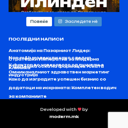
Повеќе
Заследете нѐ
ПОСЛЕДНИ НАПИСИ
Анатомија на Пазарниот Лидер:
Non-mAb молекули како следна
Стратешки Императив за Модерна
K-фактор во човековото одлучување
стратешка оска на фармацевтската
Клиника
Омниканалниот здравствен маркетинг
индустрија
Како да изградите успешен бизнис со
додатоци на исхраната: Комплетен водич
за компаниите
Developed with
by
moderm.mk