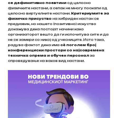
се дефинитивно поевтини
од целосно
физичките настани, а сепак не многу поскапи од
целосно виртуелните настани.
Критериумите за
физичко присуство
на хибриден настан се
предизвик, но нашето (позитивно) искуство
докажува дека постојат начини како
организаторот вешто да ги испочитува сите и да
не се замери со никој од учесниците. Исто така,
радува фактот дека има
сѐ поголем број
конференциски простори со најсовремена
техничка опрема и обучен персонал
за
спроведување на ваков вид настани.