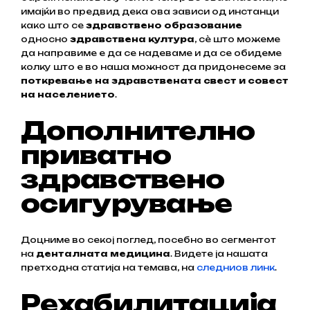
имајќи во предвид дека ова зависи од инстанци
како што се
здравствено образование
односно
здравствена култура
, сѐ што можеме
да направиме е да се надеваме и да се обидеме
колку што е во наша можност да придонесеме за
поткревање на здравствената свест и совест
на населението
.
Дополнително
приватно
здравствено
осигурување
Доцниме во секој поглед, посебно во сегментот
на
денталната медицина
. Видете ја нашата
претходна статија на темава, на
следниов линк
.
Рехабилитација