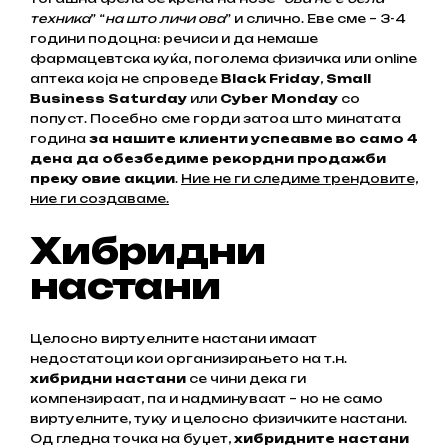
техника
” “
на што личи ова
” и слично. Еве сме – 3-4
години подоцна: речиси и да немаше
фармацевтска куќа, поголема физичка или online
аптека која не спроведе
Black Friday
,
Small
Business Saturday
или
Cyber Monday
со
попуст. Посебно сме горди затоа што минатата
година
за нашите клиенти успеавме во само 4
дена да обезбедиме рекордни продажби
преку овие акции
.
Ние не ги следиме трендовите,
ние ги создаваме.
Хибридни
настани
Целосно виртуелните настани имаат
недостатоци кои организирањето на т.н.
хибридни настани
се чини дека ги
компензираат, па и надминуваат – но не само
виртуелните, туку и целосно физичките настани.
Од гледна точка на буџет,
хибридните настани