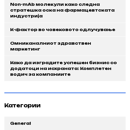
Non-mAb молекули како следна
стратешка оска на фармацевтската
индустрија
K-фактор во човековото одлучување
Омниканалниот здравствен
маркетинг
Како да изградите успешен бизнис со
додатоци на исхраната: Комплетен
водич за компаниите
Категории
General