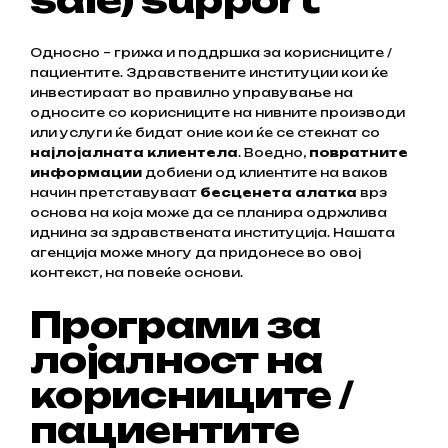
Односно – грижа и поддршка за корисниците /
пациентите. Здравствените институции кои ќе
инвестираат во правилно управување на
односите со корисниците на нивните производи
или услуги ќе бидат оние кои ќе се стекнат со
најлојалната клиентела
. Воедно,
повратните
информации
добиени од клиентите на ваков
начин претставуваат
бесценета алатка
врз
основа на која може да се планира одржлива
иднина за здравствената институција. Нашата
агенција може многу да придонесе во овој
контекст, на повеќе основи.
Програми за
лојалност на
корисниците /
пациентите