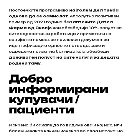
Постоечките програми
во најголем дел треба
одново да се осмислат
. Апсолутно позитивен
пример од 2021 година беа
аптеките Дател
Фарма од Скопје
кои обезбедија 10% попуст за
сите здравствени работници и приматели на
социјална помош, со приложен документ за
идентификација односно потврда, како и
одредена приватна болница која обезбеди
доживотен попуст на сите услуги за децата
родени таму
.
Добро
информирани
купувачи /
пациенти
Искрено би сакале да го видиме ова и кај нас, или
барем некаков клучен исчекор во оваа насока, но