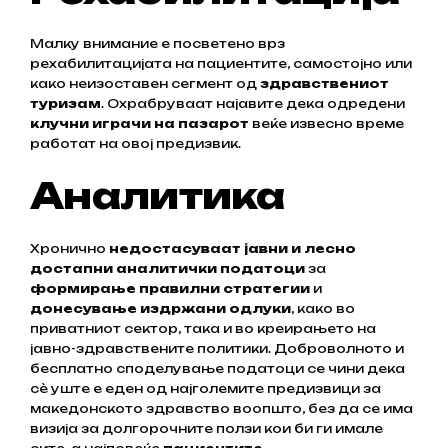
Малку внимание е посветено врз
рехабилитацијата на пациентите, самостојно или
како неизоставен сегмент од
здравствениот
туризам
. Охрабруваат најавите дека одредени
клучни играчи на пазарот
веќе извесно време
работат на овој предизвик.
Аналитика
Хронично
недостасуваат јавни и лесно
достапни аналитички податоци
за
формирање правилни стратегии
и
донесување издржани одлуки
, како во
приватниот сектор, така и во креирањето на
јавно-здравствените политики. Доброволното и
бесплатно споделување податоци се чини дека
сѐ уште е еден од најголемите предизвици за
македонското здравство воопшто, без да се има
визија за долгорочните ползи кои би ги имале