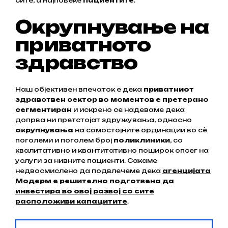
сите, а најповеќе
пациентите
.
Окрупнување на
приватното
здравство
Наш објективен впечаток е дека
приватниот
здравствен сектор во моментов е претерано
сегментиран
и искрено се надеваме дека
допрва ни претстојат здружувања, односно
окрупнувања
на самостојните ординации во сѐ
поголеми и поголем број
поликлиники
, со
квалитативно и квантитативно поширок опсег на
услуги за нивните пациенти. Сакаме
недвосмислено да подвлечеме дека
агенцијата
Модерм е решително подготвена да
инвестира во овој развој со сите
расположиви капацитите
.